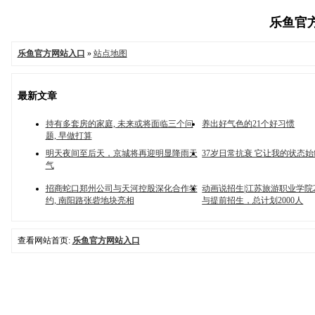
乐鱼官方
乐鱼官方网站入口
»
站点地图
最新文章
持有多套房的家庭, 未来或将面临三个问
养出好气色的21个好习惯
题, 早做打算
明天夜间至后天，京城将再迎明显降雨天
37岁日常抗衰 它让我的状态
气
招商蛇口郑州公司与天河控股深化合作签
动画说招生|江苏旅游职业学院
约, 南阳路张砦地块亮相
与提前招生，总计划2000人
查看网站首页:
乐鱼官方网站入口